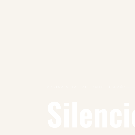
MARINA ALTA · ALICANTE · ESPAÑA
Silenci