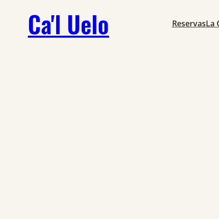
Ca'l Uelo
Reservas
La 