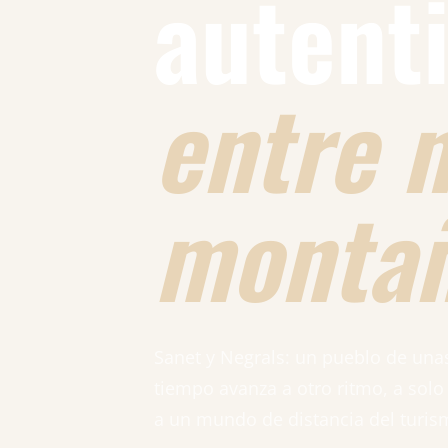
autent
entre 
monta
Sanet y Negrals: un pueblo de una
tiempo avanza a otro ritmo, a solo
a un mundo de distancia del turis