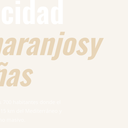
icidad
naranjosy
ñas
s 700 habitantes donde el
 15 km del Mediterráneo y
mo masivo.