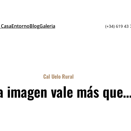
 Casa
Entorno
Blog
Galeria
(+34) 619 43 
Cal Uelo Rural
a imagen vale más que…