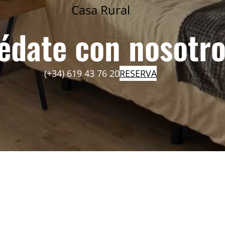
Casa Rural
édate con nosotro
(+34) 619 43 76 20
RESERVA