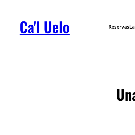
Ca'l Uelo
Reservas
La
Un