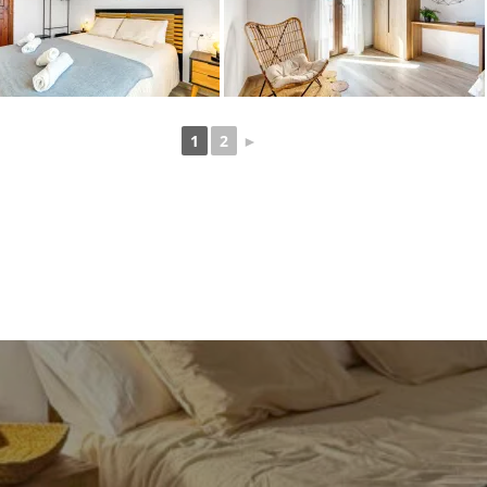
1
2
►